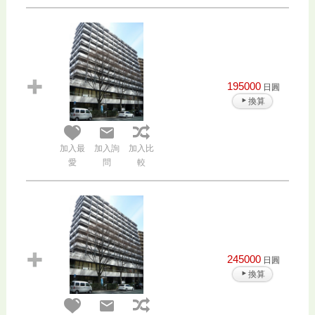
195000
日圓
換算
加入最
加入詢
加入比
愛
問
較
245000
日圓
換算