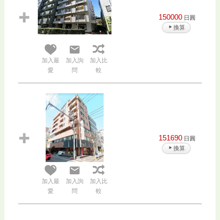
150000
日圓
換算
加入最
加入詢
加入比
愛
問
較
151690
日圓
換算
加入最
加入詢
加入比
愛
問
較