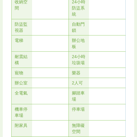
收納空
24小時
間
防盜系
統
防盜監
自動門
視器
鎖
電梯
辦公地
板
耐震結
24小時
構
垃圾場
寵物
樂器
辦公室
2人可
全電氣
腳踏車
場
機車停
停車場
車場
附家具
無障礙
空間