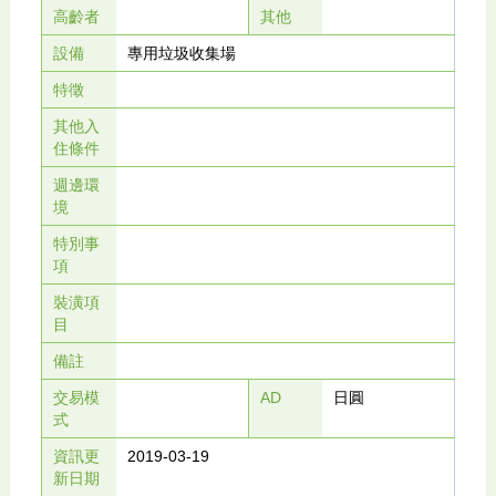
高齡者
其他
設備
專用垃圾收集場
特徵
其他入
住條件
週邊環
境
特別事
項
裝潢項
目
備註
交易模
AD
日圓
式
資訊更
2019-03-19
新日期