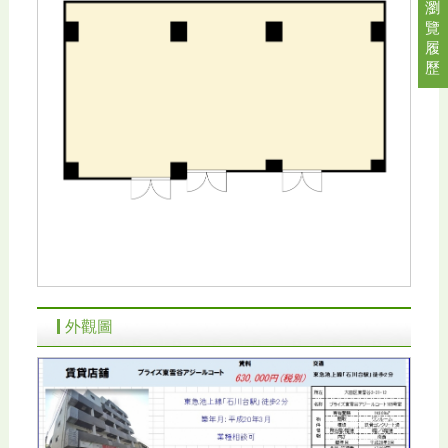
瀏
覽
履
歷
外觀圖