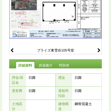
ブライズ東雪谷105号室
詳細資料
房屋圖片
問與答
押金/保
日圓
禮金
日圓
証金
更新費
日圓
退租時
日圓
扣款
土地區
建物構
鋼骨混凝土
分
造