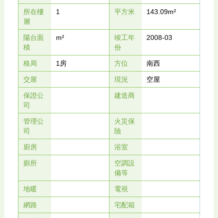
所在樓
1
平方米
143.09m²
層
陽台面
m²
竣工年
2008-03
積
份
格局
1房
方位
南西
交屋
現況
空屋
保證公
建造商
司
管理公
火災保
司
險
廚房
浴室
廁所
空調設
備等
地暖
電視
網路
宅配箱